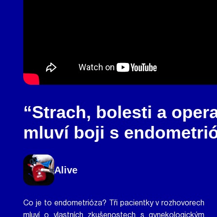
“Strach, bolesti a oper
mluví boji s endometri
Alive
Co je to endometrióza? Tři pacientky v rozhovorech
mluví o vlastních zkušenostech s gynekologickým