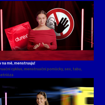
 na mě, menstruuju!
uační cyklus, menstruační pomůcky, sex, tabu,
etrióza