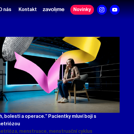
O nás
Kontakt
Novinky
, bolesti a operace.” Pacientky mluví boji s
etriózou
trióza, menstruace, menstruační cyklus