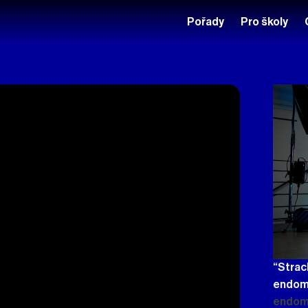
Pořady
Pro školy
“Strach
endom
endome