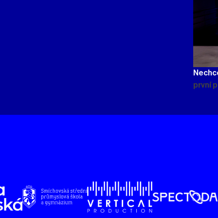
Nechc
první 