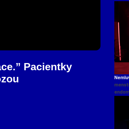
ace.” Pacientky
ózou
Nemluv
menstr
endom