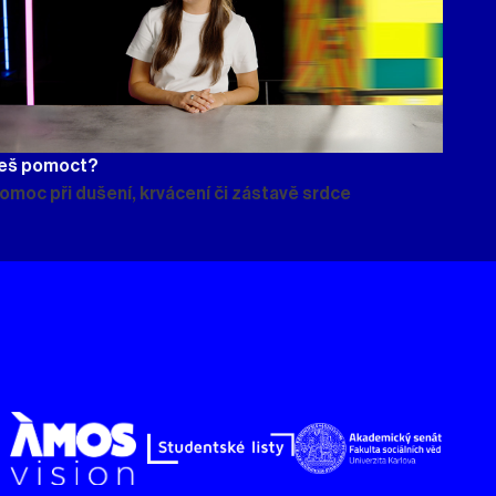
eš pomoct?
pomoc při dušení, krvácení či zástavě srdce