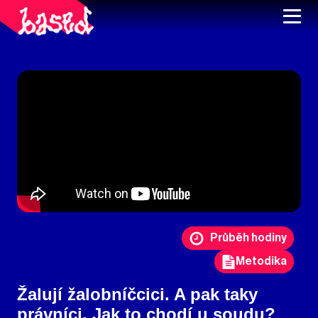
Průběh hodiny
Metodika
Žalují žalobníčcici. A pak taky
právníci. Jak to chodí u soudu?