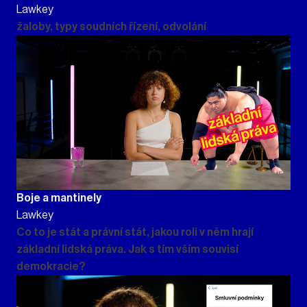
Lawkey
žaloby, typy soudních řízení, odvolání
Boje a mantinely
Lawkey
Co to je stát a právní stát, jakou roli v něm hrají
základní lidská práva. Jak s tím vším souvisí
demokracie?