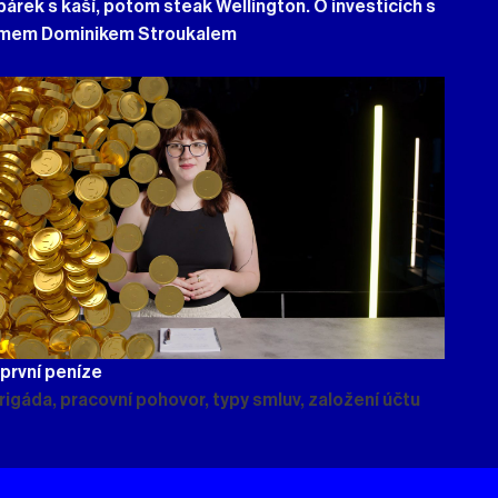
párek s kaší, potom steak Wellington. O investicích s
mem Dominikem Stroukalem
 první peníze
brigáda, pracovní pohovor, typy smluv, založení účtu