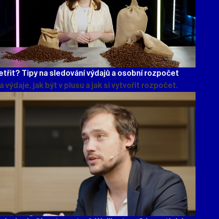
etřit? Tipy na sledování výdajů a osobní rozpočet
a výdaje, jak být v plusu a jak si vytvořit rozpočet.