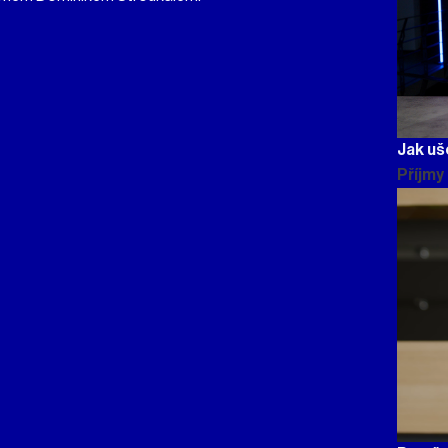
Jak uš
Příjmy 