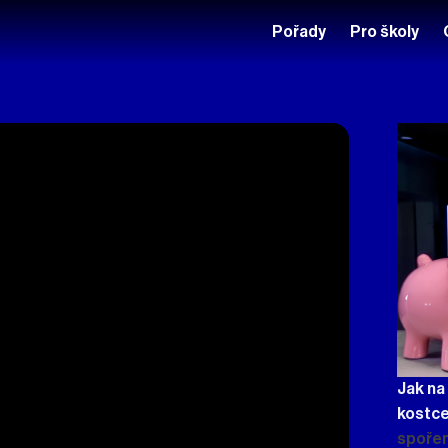
Pořady
Pro školy
Jak na
kostc
spoření