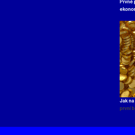
Prvně 
ekono
Jak na
první 