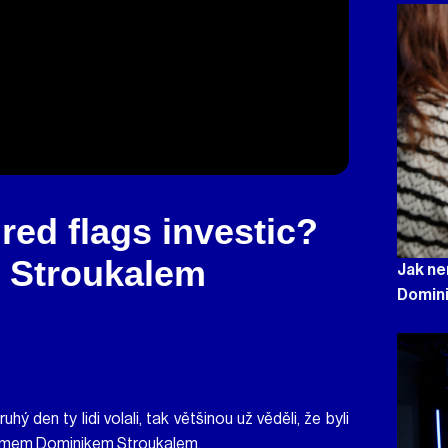
red flags investic?
 Stroukalem
Jak ne
Domin
ý den ty lidi volali, tak většinou už věděli, že byli
nomem Dominikem Stroukalem.