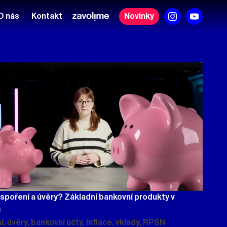
O nás
Kontakt
Novinky
 spoření a úvěry? Základní bankovní produkty v
e
, úvěry, bankovní účty, inflace, vklady, RPSN