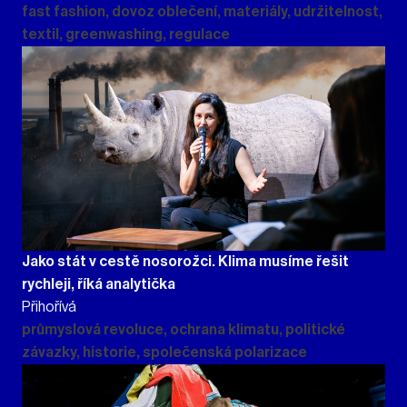
fast fashion, dovoz oblečení, materiály, udržitelnost,
textil, greenwashing, regulace
Jako stát v cestě nosorožci. Klima musíme řešit
rychleji, říká analytička
Přihořívá
průmyslová revoluce, ochrana klimatu, politické
závazky, historie, společenská polarizace