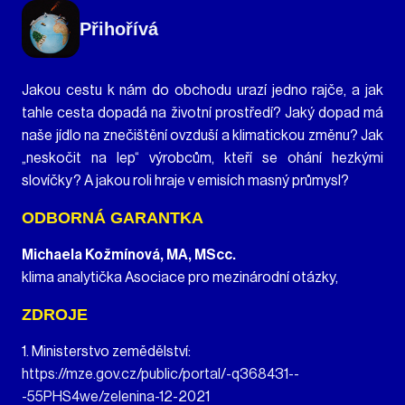
Přihořívá
Jakou cestu k nám do obchodu urazí jedno rajče, a jak
tahle cesta dopadá na životní prostředí? Jaký dopad má
naše jídlo na znečištění ovzduší a klimatickou změnu? Jak
„neskočit na lep“ výrobcům, kteří se ohání hezkými
slovíčky? A jakou roli hraje v emisích masný průmysl?
ODBORNÁ GARANTKA
Michaela Kožmínová, MA, MScc.
klima analytička Asociace pro mezinárodní otázky,
ZDROJE
1. Ministerstvo zemědělství:
https://mze.gov.cz/public/portal/-q368431--
-55PHS4we/zelenina-12-2021