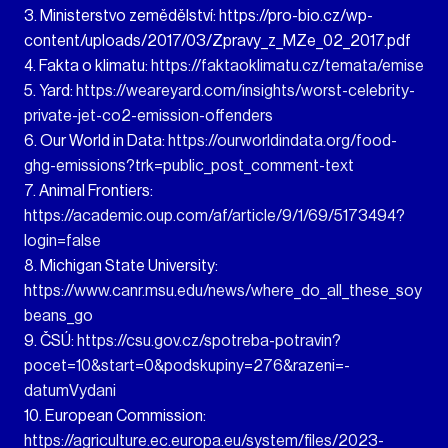
3. Ministerstvo zemědělství: https://pro-bio.cz/wp-
content/uploads/2017/03/Zpravy_z_MZe_02_2017.pdf
4. Fakta o klimatu:
https://faktaoklimatu.cz/temata/emise
5. Yard:
https://weareyard.com/insights/worst-celebrity-
private-jet-co2-emission-offenders
6. Our World in Data:
https://ourworldindata.org/food-
ghg-emissions?trk=public_post_comment-text
7. Animal Frontiers:
https://academic.oup.com/af/article/9/1/69/5173494?
login=false
8. Michigan State University:
https://www.canr.msu.edu/news/where_do_all_these_soy
beans_go
9. ČSÚ:
https://csu.gov.cz/spotreba-potravin?
pocet=10&start=0&podskupiny=276&razeni=-
datumVydani
10. European Commission:
https://agriculture.ec.europa.eu/system/files/2023-