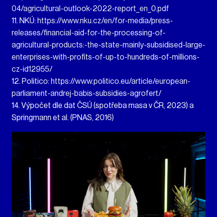
04/agricultural-outlook-2022-report_en_0.pdf
11. NKÚ:
https://www.nku.cz/en/for-media/press-
releases/financial-aid-for-the-processing-of-
agricultural-products:-the-state-mainly-subsidised-large-
enterprises-with-profits-of-up-to-hundreds-of-millions-
cz-id12955/
12. Politico:
https://www.politico.eu/article/european-
parliament-andrej-babis-subsidies-agrofert/
14. Výpočet dle dat ČSÚ (spotřeba masa v ČR, 2023) a
Springmann et al. (PNAS, 2016)