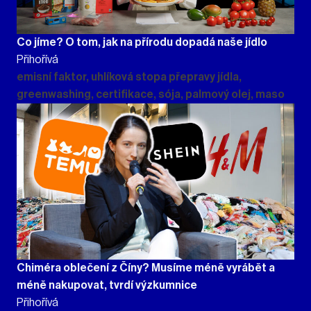
Co jíme? O tom, jak na přírodu dopadá naše jídlo
Přihořívá
emisní faktor, uhlíková stopa přepravy jídla,
greenwashing, certifikace, sója, palmový olej, maso
Chiméra oblečení z Číny? Musíme méně vyrábět a
méně nakupovat, tvrdí výzkumnice
Přihořívá