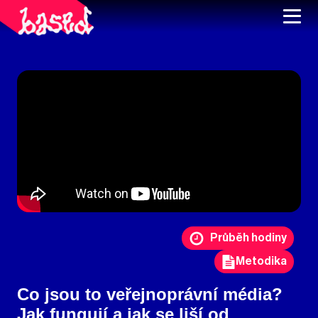
Průběh hodiny
Metodika
Co jsou to veřejnoprávní média?
Jak fungují a jak se liší od