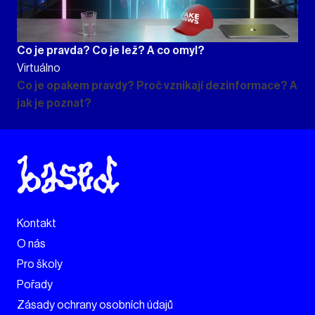
Co je pravda? Co je lež? A co omyl?
Virtuálno
Co je opakem pravdy? Proč vznikají dezinformace? A
jak je poznat?
Kontakt
O nás
Pro školy
Pořady
Zásady ochrany osobních údajů