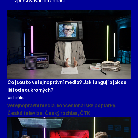
zpracovávání informací.
Co jsou to veřejnoprávní média? Jak fungují a jak se
liší od soukromých?
Virtuálno
veřejnoprávní média, koncesionářské poplatky,
Česká televize, Český rozhlas, ČTK