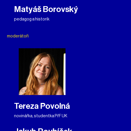
Matyáš Borovský
pedagog a historik
moderátoři
Tereza Povolná
novinářka, studentka PřF UK