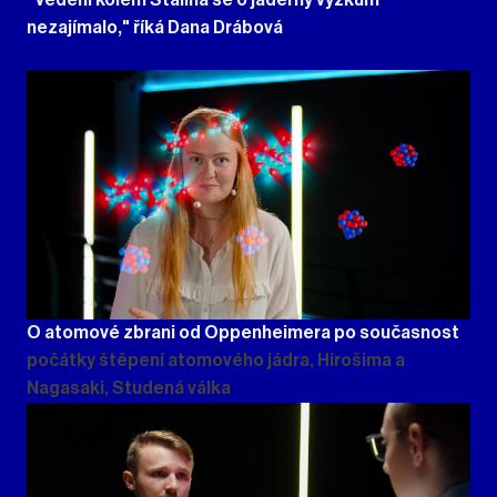
nezajímalo," říká Dana Drábová
O atomové zbrani od Oppenheimera po současnost
počátky štěpení atomového jádra, Hirošima a
Nagasaki, Studená válka