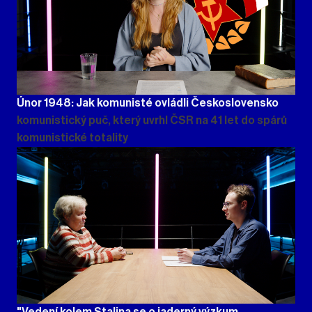
Únor 1948: Jak komunisté ovládli Československo
komunistický puč, který uvrhl ČSR na 41 let do spárů
komunistické totality
"Vedení kolem Stalina se o jaderný výzkum