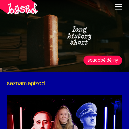
soudobé dějiny
seznam epizod