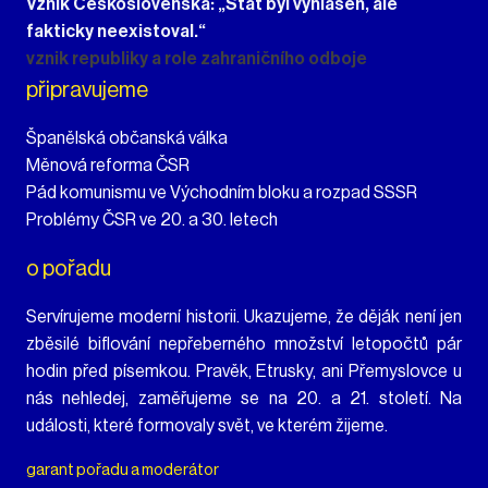
Vznik Československa: „Stát byl vyhlášen, ale
fakticky neexistoval.“
vznik republiky a role zahraničního odboje
připravujeme
Španělská občanská válka
Měnová reforma ČSR
Pád komunismu ve Východním bloku a rozpad SSSR
Problémy ČSR ve 20. a 30. letech
o pořadu
Servírujeme moderní historii. Ukazujeme, že děják není jen
zběsilé biflování nepřeberného množství letopočtů pár
hodin před písemkou. Pravěk, Etrusky, ani Přemyslovce u
nás nehledej, zaměřujeme se na 20. a 21. století. Na
události, které formovaly svět, ve kterém žijeme.
garant pořadu a moderátor