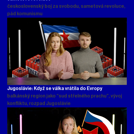
československý boj za svobodu, sametová revoluce,
pád komunismu
Jugoslávie: Když se válka vrátila do Evropy
balkánský region jako “sud střelného prachu”, vývoj
konfliktu, rozpad Jugoslávie