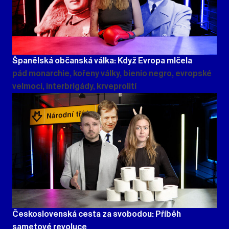
Španělská občanská válka: Když Evropa mlčela
pád monarchie, kořeny války, bienio negro, evropské
velmoci, interbrigády, krveprolití
Československá cesta za svobodou: Příběh
sametové revoluce