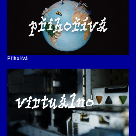
Přihořívá