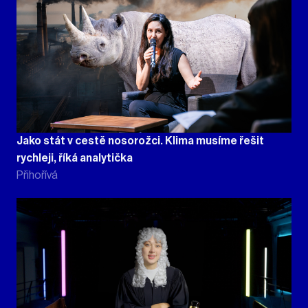
Jako stát v cestě nosorožci. Klima musíme řešit
rychleji, říká analytička
Přihořívá