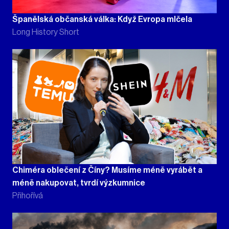
Španělská občanská válka: Když Evropa mlčela
Long History Short
Chiméra oblečení z Číny? Musíme méně vyrábět a
méně nakupovat, tvrdí výzkumnice
Přihořívá