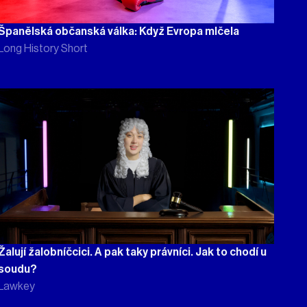
Španělská občanská válka: Když Evropa mlčela
Long History Short
Žalují žalobníčcici. A pak taky právníci. Jak to chodí u
soudu?
Lawkey