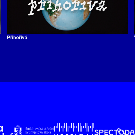
Přihořívá