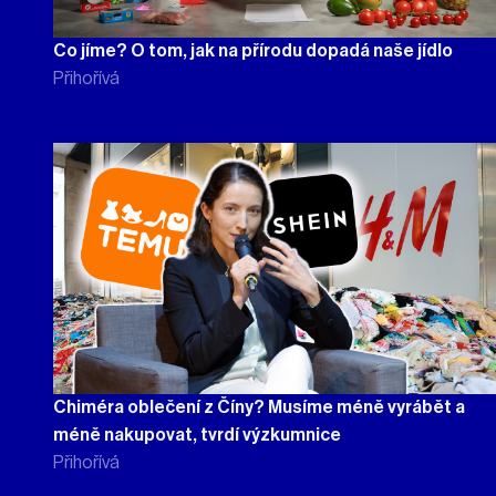
Co jíme? O tom, jak na přírodu dopadá naše jídlo
Přihořívá
Chiméra oblečení z Číny? Musíme méně vyrábět a
méně nakupovat, tvrdí výzkumnice
Přihořívá