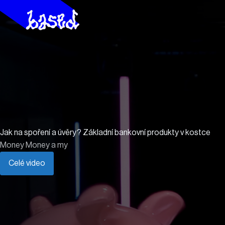
Jak na spoření a úvěry? Základní bankovní produkty v kostce
Money Money a my
Celé video