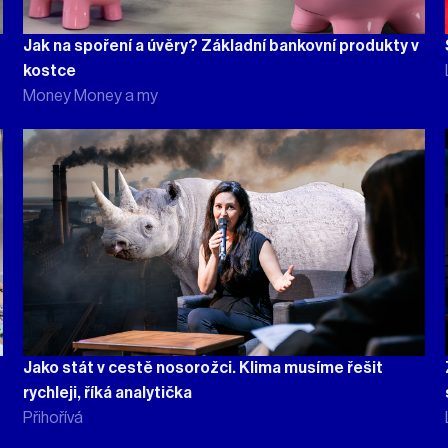
Jak na spoření a úvěry? Základní bankovní produkty v
kostce
Money Money a my
Jako stát v cestě nosorožci. Klima musíme řešit
rychleji, říká analytička
Přihořívá